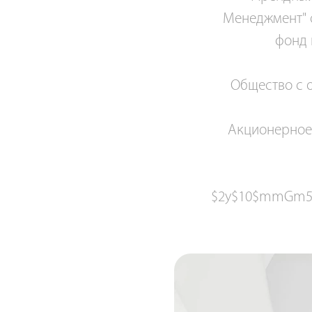
Менеджмент" о
фонд 
Общество с 
Акционерное
$2y$10$mmGm5c