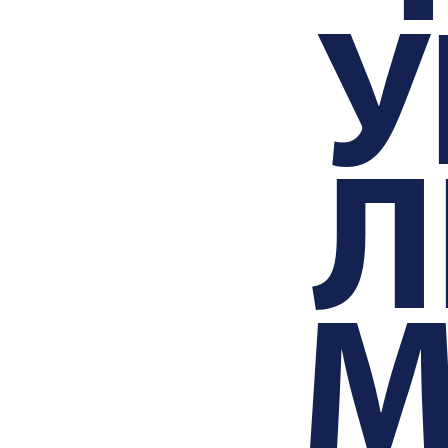
У
Л
М