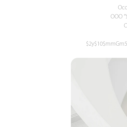
Осо
ООО "
О
$2y$10$mmGm5c